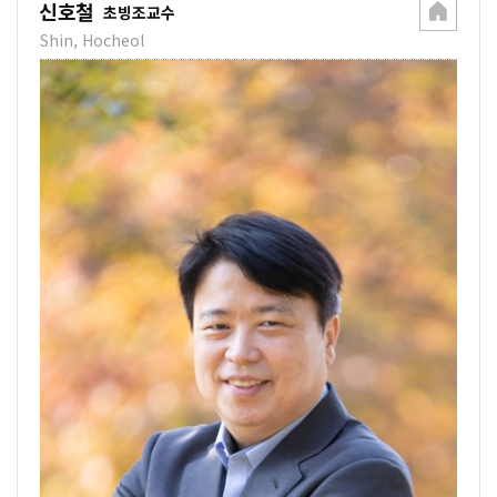
신호철
초빙조교수
Shin, Hocheol