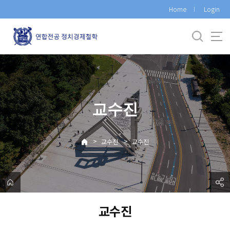
바
Home
Login
로
가
기
메
뉴
교수진
>
>
교수진
교수진
교수진