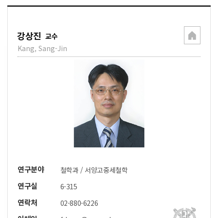
강상진
교수
Kang, Sang-Jin
연구분야
철학과 / 서양고중세철학
연구실
6-315
연락처
02-880-6226