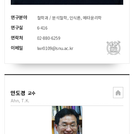
연구분야
철학과 / 분석철학, 인식론, 메타윤리학
연구실
6-416
연락처
02-880-6259
이메일
lwr0109@snu.ac.kr
안도경
교수
Ahn, T.K.